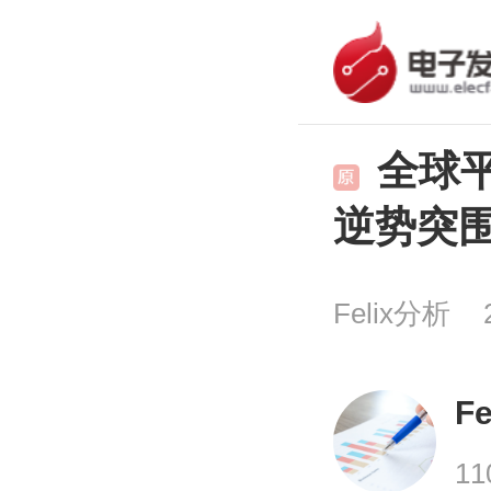
全球平板市场 0.1% 微增背后：华为联想
逆势突
Felix分析
F
11