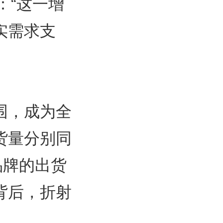
言：“这一增
实需求支
围，成为全
货量分别同
品牌的出货
背后，折射