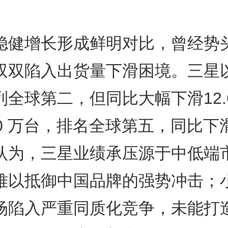
稳健增长形成鲜明对比，曾经势
双双陷入出货量下滑困境。三星以5
列全球第二，但同比大幅下滑12.
0 万台，排名全球第五，同比下滑
认为，三星业绩承压源于中低端
难以抵御中国品牌的强势冲击；
场陷入严重同质化竞争，未能打