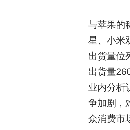
与苹果的
星、小米
出货量位
出货量26
业内分析
争加剧，
众消费市