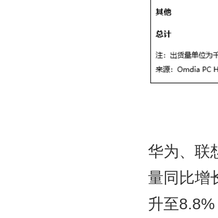
华为、联
量同比增长
升至8.