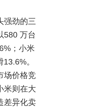
头强劲的三
80 万台
6%；小米
13.6%。
市场价格竞
小米则在大
造差异化卖