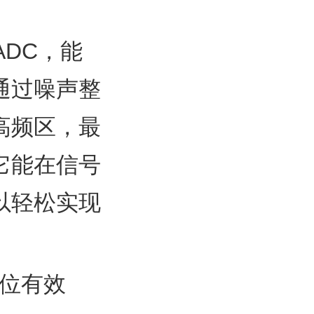
 ADC，能
通过噪声整
高频区，最
它能在信号
以轻松实现
16位有效