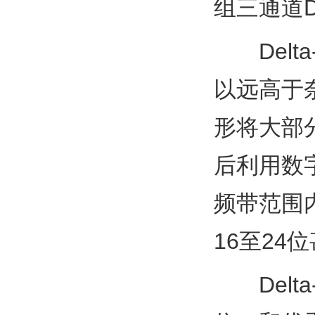
组三通道D
Del
以远高于
形将大部
后利用数
频带范围
16至24
Del