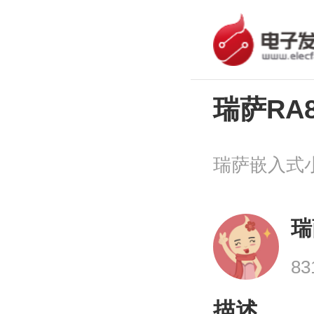
瑞萨RA
瑞
8
描述