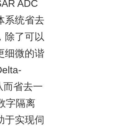
R ADC
体系统省去
，除了可以
更细微的谐
ta-
从而省去一
数字隔离
助于实现伺