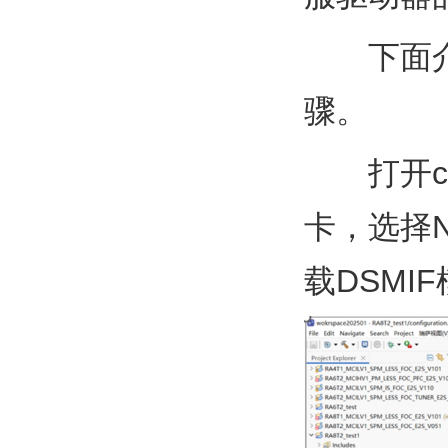
下面
骤。
打开c
卡，选择N
载DSMI