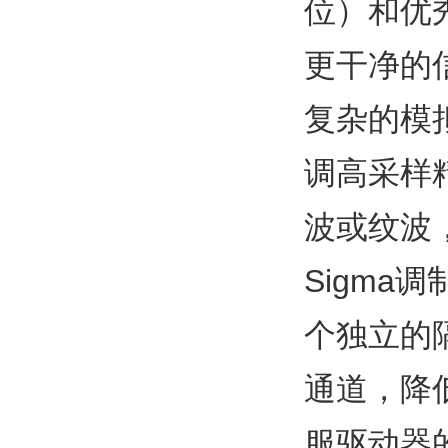
位）和优秀
更干净的
复杂的模
调高采样
波或纹波，
Sigm
个独立的
通道，降
服驱动器