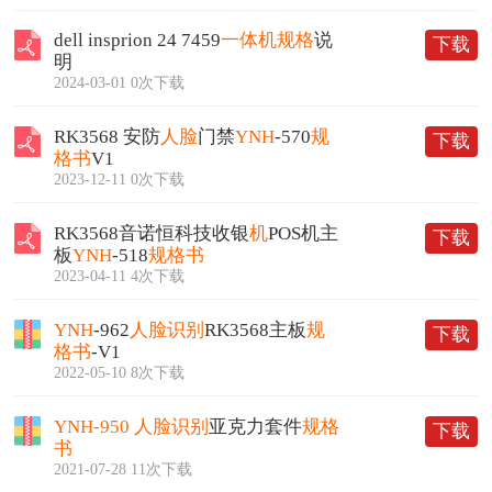
dell insprion 24 7459
一体机
规格
说
下载
明
2024-03-01
0次下载
RK3568 安防
人脸
门禁
YNH
-570
规
下载
格书
V1
2023-12-11
0次下载
RK3568音诺恒科技收银
机
POS机主
下载
板
YNH
-518
规格书
2023-04-11
4次下载
YNH
-962
人脸
识别
RK3568主板
规
下载
格书
-V1
2022-05-10
8次下载
YNH-950
人脸
识别
亚克力套件
规格
下载
书
2021-07-28
11次下载