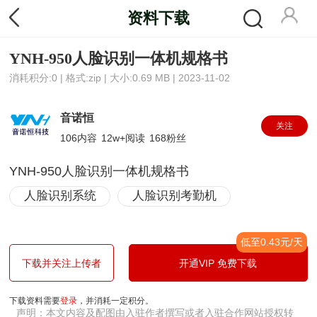
资料下载
YNH-950人脸识别一体机规格书
消耗积分:0
|
格式:zip
|
大小:0.69 MB
|
2023-11-02
音诺恒
关注
106
内容
12w+
阅读
168
粉丝
YNH-950人脸识别一体机规格书
人脸识别系统
人脸识别考勤机
低至0.43元/天
下载并关注上传者
开通VIP 免费下载
下载资料需要
登录
，并消耗一定积分。
声明：本文内容及配图由入驻作者撰写或者入驻合作网站授权转