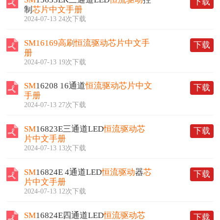
下载
制
芯片中文
手册
2024-07-13
24次下载
SM16169
高
刷
恒
流
驱动
芯片中文
手
下载
册
2024-07-13
19次下载
SM
16208 16通道
恒
流
驱动
芯片中文
下载
手册
2024-07-13
27次下载
SM
16823E三通道LED
恒
流
驱动
芯
下载
片中文
手册
2024-07-13
13次下载
SM
16824E 4通道LED
恒
流
驱动
器
芯
下载
片中文
手册
2024-07-13
12次下载
SM
16824E四通道LED
恒
流
驱动
芯
下载