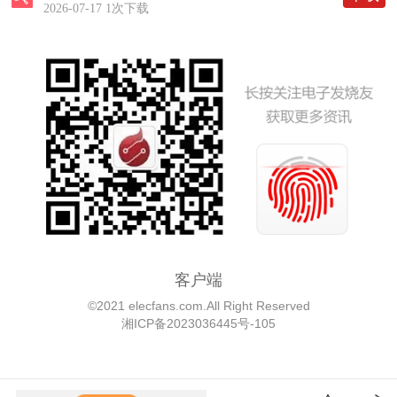
2026-07-17
1次下载
客户端
©2021 elecfans.com.All Right Reserved
湘ICP备2023036445号-105