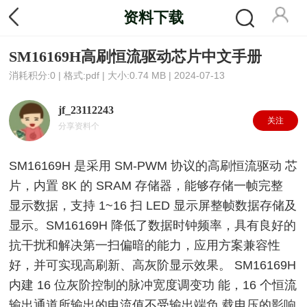
资料下载
SM16169H高刷恒流驱动芯片中文手册
消耗积分:0
|
格式:pdf
|
大小:0.74 MB
|
2024-07-13
jf_23112243
关注
分享资料个
SM16169H 是采用 SM-PWM 协议的高刷恒流驱动 芯
片，内置 8K 的 SRAM 存储器，能够存储一帧完整
显示数据，支持 1~16 扫 LED 显示屏整帧数据存储及
显示。SM16169H 降低了数据时钟频率，具有良好的
抗干扰和解决第一扫偏暗的能力，应用方案兼容性
好，并可实现高刷新、高灰阶显示效果。 SM16169H
内建 16 位灰阶控制的脉冲宽度调变功 能，16 个恒流
输出通道所输出的电流值不受输出端负 载电压的影响