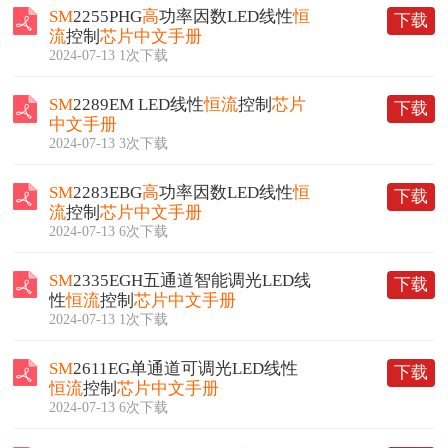
SM
2255PHG
高
功率因数LED线性
恒
下载
流
控制
芯片中文
手册
2024-07-13
1次下载
SM
2289EM LED线性
恒
流
控制
芯片
下载
中文
手册
2024-07-13
3次下载
SM
2283EBG
高
功率因数LED线性
恒
下载
流
控制
芯片中文
手册
2024-07-13
6次下载
SM
2335EGH五通道智能调光LED线
下载
性
恒
流
控制
芯片中文
手册
2024-07-13
1次下载
SM
2611EG单通道可调光LED线性
下载
恒
流
控制
芯片中文
手册
2024-07-13
6次下载